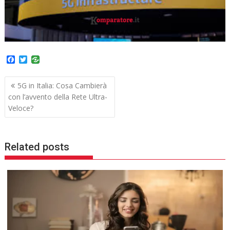
F
T
a
w
c
i
Navigazione
e
t
5G in Italia: Cosa Cambierà
b
t
articoli
con l’avvento della Rete Ultra-
o
e
o
r
Veloce?
k
Related posts