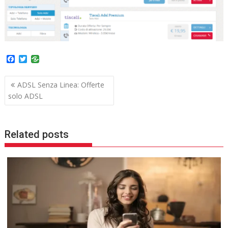
F
T
a
w
c
i
Navigazione
e
t
ADSL Senza Linea: Offerte
b
t
articoli
solo ADSL
o
e
o
r
k
Related posts