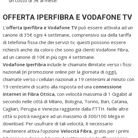
un costo di 5€ al mese.
OFFERTA IPERFIBRA E VODAFONE TV
L’
offerta Iperfibra e Vodafone TV
può essere attivata ad un
canone di 35€ ogni 4 settimane, comprensivo sia della tariffa
di telefonia fissa che dei servizi tv; questi possono essere
richiesti anche da coloro che sono già clienti Vodafone Fibra,
ad un canone di 10€ in più ogni 4 settimane.
Vodafone IperFibra
include le chiamate illimitate verso i fissi
nazionali (in promozione online per la giornata di oggi),
chiamate verso i cellulari nazionali a 19 centesimi al minuto con
19 centesimi di scatto alla risposta ed una
connessione
internet in Fibra Ottica
, con velocità massima di 1 Gigabit al
secondo nelle città di Milano, Bologna, Torino, Bari, Catania,
Cagliari, Perugia e Venezia raggiunte dalla FTTH. Nelle altre
città si potrà navigare ad un massimo di 300/100 Mega in
download. Per usufruire di tali velocità, è necessario
mantenere attiva l’opzione
Velocità Fibra
, gratis per i primi