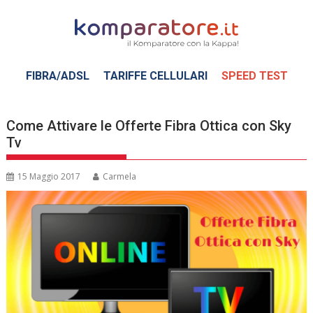
Skip
to
content
FIBRA/ADSL
TARIFFE CELLULARI
SPEED TEST
Come Attivare le Offerte Fibra Ottica con Sky
Tv
15 Maggio 2017
Carmela