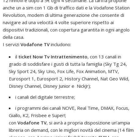
12 rinnovi e dopo a 5€ ogni 4 settimane. La tariffa propone
anche un a sim con 1 Gb di traffico dati e la Vodafone Station
Revolution, modem di ultima generazione che consente di
navigare ad una velocità 4 volte superiore rispetto ai
dispositivi tradizionali, con copertura garantita in ogni angolo
della casa.
I servizi
Vodafone TV
includono:
il
ticket Now Tv Intrattenimento
, con 13 canali in
grado di soddisfare i gusti di tutta la famiglia (Sky Tg 24,
Sky Sport 24, Sky Uno, Fox Life, Fox Animation, MTV,
Eurosport 1, Eurosport 2, History Channel, Nat Geo Wild,
Disney Channel, Disney Junior e NickJr);
i canali del digitale terrestre;
i programmi dei canali NOVE, Real Time, DMAX, Focus,
Giallo, K2, Frisbee e Super!;
con
Vodafone TV
, si avrà a propria disposizione un’ampia
libreria on demand, con le migliori novità del cinema (14 film