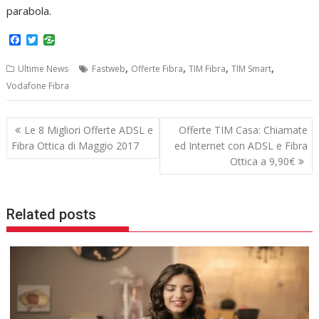
parabola.
F
T
a
w
c
i
,
,
,
,
Ultime News
Fastweb
Offerte Fibra
TIM Fibra
TIM Smart
e
t
b
t
Vodafone Fibra
o
e
o
r
k
Navigazione
Le 8 Migliori Offerte ADSL e
Offerte TIM Casa: Chiamate
articoli
Fibra Ottica di Maggio 2017
ed Internet con ADSL e Fibra
Ottica a 9,90€
Related posts