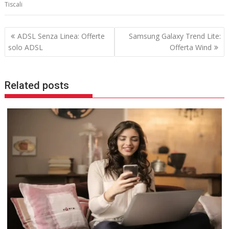
b
t
Tiscali
o
e
o
r
k
Navigazione
ADSL Senza Linea: Offerte
Samsung Galaxy Trend Lite:
articoli
solo ADSL
Offerta Wind
Related posts