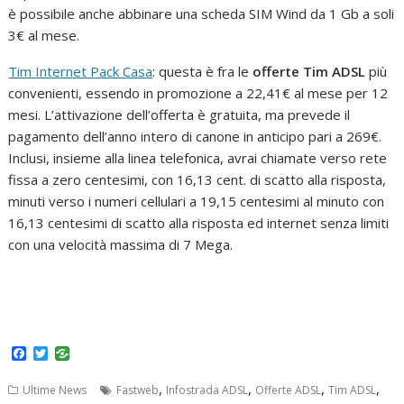
è possibile anche abbinare una scheda SIM Wind da 1 Gb a soli
3€ al mese.
Tim Internet Pack Casa
: questa è fra le
offerte Tim ADSL
più
convenienti, essendo in promozione a 22,41€ al mese per 12
mesi. L’attivazione dell’offerta è gratuita, ma prevede il
pagamento dell’anno intero di canone in anticipo pari a 269€.
Inclusi, insieme alla linea telefonica, avrai chiamate verso rete
fissa a zero centesimi, con 16,13 cent. di scatto alla risposta,
minuti verso i numeri cellulari a 19,15 centesimi al minuto con
16,13 centesimi di scatto alla risposta ed internet senza limiti
con una velocità massima di 7 Mega.
F
T
a
w
c
i
,
,
,
,
Ultime News
Fastweb
Infostrada ADSL
Offerte ADSL
Tim ADSL
e
t