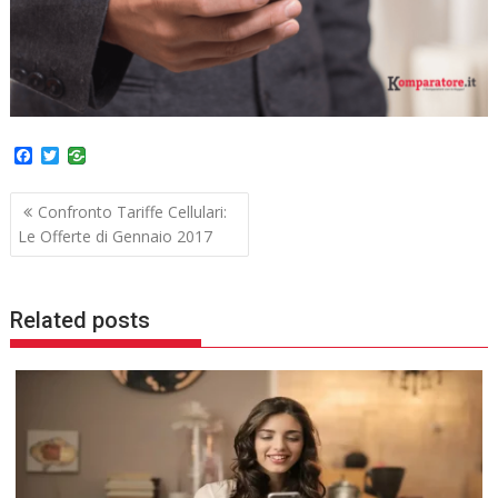
F
T
a
w
c
i
Navigazione
e
t
Confronto Tariffe Cellulari:
b
t
articoli
Le Offerte di Gennaio 2017
o
e
o
r
k
Related posts