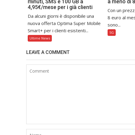
minuti, SMS e 100 GB a
a meno di 
4,95€/mese per i già clienti
Con un prezz
Da alcuni giorni è disponibile una
8 euro al mes
nuova offerta Optima Super Mobile
sono...
Smart+ per i clienti esistenti...
5G
Ultime News
LEAVE A COMMENT