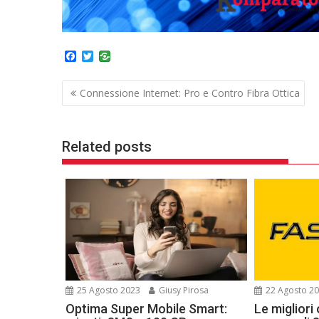
F
T
a
w
c
i
Navigazione
e
t
Connessione Internet: Pro e Contro Fibra Ottica
b
t
articoli
o
e
o
r
k
Related posts
25 Agosto 2023
Giusy Pirosa
22 Agosto 2
Optima Super Mobile Smart:
Le migliori