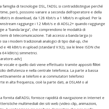
la famiglia di tecnologie DSL, l’ADSL si contraddistingue perché
ltime, però, possono variare a seconda dell’operatore e della
i Mbit/s in download, da 128 Kbit/s a 1 Mbit/s in upload. Per la
 downstream raggiunge i 12 Mbit/s e di ADSL2+ quando raggiunge
ogie a “banda larga”, che comprendono le modalità di
stemi di telecomunicazione. Tali accessi a banda larga (o
sia i modem tradizionali analogici di tipo dial-up, che
 e 48 kBit/s in upload (standard V.92), sia le linee ISDN che
a 64 kBit/s) simmetrici.
aratore-adv]
le vocale e quello dati viene effettuato tramite appositi
filtri
ilio dell’utenza e nella centrale telefonica. La parte a bassa
spettivamente ai telefoni e ai commutatori telefonici
rte in alta frequenza, cioè la parte dati, ai DSLAM o al
fornita dall’ADSL fornisce rapidità di navigazione in Internet e
eristiche multimediali dei siti web (video-clip, animazioni,