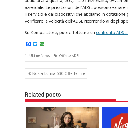
audio di alta qualità, ecc.). Tale funzionalità, ovvia
aziendale. Le prestazioni dell’ADSL possono variare 
il servizio e dai dispositivi che abbiamo in dotazione
verificare la velocità dell’ADSL ricorrendo ai degli spe
Su Komparatore, puoi effettuare un
confronto ADSL
F
T
a
w
c
i
Ultime News
Offerte ADSL
e
t
b
t
o
e
Navigazione
o
r
Nokia Lumia 630 Offerte Tre
k
articoli
Related posts