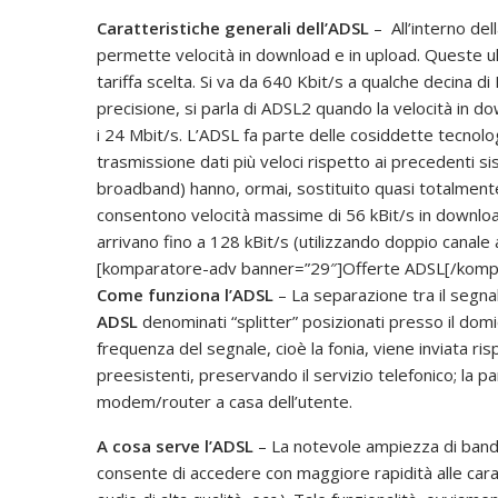
Caratteristiche generali dell’ADSL
– All’interno del
permette velocità in download e in upload. Queste u
tariffa scelta. Si va da 640 Kbit/s a qualche decina d
precisione, si parla di ADSL2 quando la velocità in
i 24 Mbit/s. L’ADSL fa parte delle cosiddette tecnol
trasmissione dati più veloci rispetto ai precedenti si
broadband) hanno, ormai, sostituito quasi totalmente 
consentono velocità massime di 56 kBit/s in download
arrivano fino a 128 kBit/s (utilizzando doppio canale 
[komparatore-adv banner=”29″]Offerte ADSL[/komp
Come funziona l’ADSL
– La separazione tra il segna
ADSL
denominati “splitter” posizionati presso il domic
frequenza del segnale, cioè la fonia, viene inviata ri
preesistenti, preservando il servizio telefonico; la pa
modem/router a casa dell’utente.
A cosa serve l’ADSL
– La notevole ampiezza di banda 
consente di accedere con maggiore rapidità alle caratt