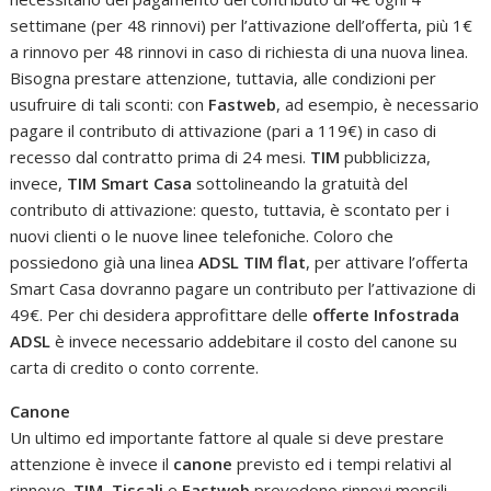
settimane (per 48 rinnovi) per l’attivazione dell’offerta, più 1€
a rinnovo per 48 rinnovi in caso di richiesta di una nuova linea.
Bisogna prestare attenzione, tuttavia, alle condizioni per
usufruire di tali sconti: con
Fastweb
, ad esempio, è necessario
pagare il contributo di attivazione (pari a 119€) in caso di
recesso dal contratto prima di 24 mesi.
TIM
pubblicizza,
invece,
TIM Smart Casa
sottolineando la gratuità del
contributo di attivazione: questo, tuttavia, è scontato per i
nuovi clienti o le nuove linee telefoniche. Coloro che
possiedono già una linea
ADSL TIM flat
, per attivare l’offerta
Smart Casa dovranno pagare un contributo per l’attivazione di
49€. Per chi desidera approfittare delle
offerte Infostrada
ADSL
è invece necessario addebitare il costo del canone su
carta di credito o conto corrente.
Canone
Un ultimo ed importante fattore al quale si deve prestare
attenzione è invece il
canone
previsto ed i tempi relativi al
rinnovo.
TIM
,
Tiscali
e
Fastweb
prevedono rinnovi mensili,