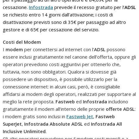
cessazione.
Infostrada
prevede il recesso gratuito per l’
ADSL
se richiesto entro 14 giorni dall’attivazione; i costi di
disattivazione previsti sono di 35€ per passaggio ad altro
gestore e di 65€ per cessazione del servizio.
Costi del Modem
I
modem
per connettersi ad internet con l’
ADSL
possono
essere inclusi gratuitamente nel canone dell’offerta, oppure gli
operatori prevedono costi aggiuntivi per ottenerlo che,
tuttavia, non sono obbligatori. Qualora si dovesse già
possedere un dispositivo, è possibile utilizzarlo per la
connessione internet: in alcuni casi, però, è consigliabile
affidarsi ai modem degli operatori, realizzati per supportare al
meglio la rete proposta.
Fastweb
ed
Infostrada
includono
gratuitamente il modem all’interno delle proprie
offerte ADSL
:
i modem gratis sono inclusi in
Fastweb Jet
,
Fastweb
SuperJet
,
Infostrada Absolute ADSL
ed
Infostrada All
Inclusive Unlimited
.
Gli altri operatori prevedono per il modem costi mensili o a