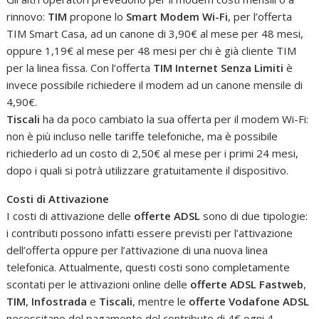
rinnovo:
TIM
propone lo
Smart Modem Wi-Fi
, per l’offerta
TIM Smart Casa, ad un canone di 3,90€ al mese per 48 mesi,
oppure 1,19€ al mese per 48 mesi per chi è già cliente TIM
per la linea fissa. Con l’offerta
TIM Internet Senza Limiti
è
invece possibile richiedere il modem ad un canone mensile di
4,90€.
Tiscali
ha da poco cambiato la sua offerta per il modem Wi-Fi:
non è più incluso nelle tariffe telefoniche, ma è possibile
richiederlo ad un costo di 2,50€ al mese per i primi 24 mesi,
dopo i quali si potrà utilizzare gratuitamente il dispositivo.
Costi di Attivazione
I costi di attivazione delle
offerte ADSL
sono di due tipologie:
i contributi possono infatti essere previsti per l’attivazione
dell’offerta oppure per l’attivazione di una nuova linea
telefonica. Attualmente, questi costi sono completamente
scontati per le attivazioni online delle
offerte ADSL Fastweb
,
TIM
,
Infostrada
e
Tiscali
, mentre le
offerte Vodafone ADSL
necessitano del pagamento del contributo di 4€ ogni 4