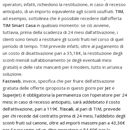
operatori, infatti, richiedono la restituzione, in caso di recesso
anticipato, di un importo equivalente agli sconti usufruiti.
TIM
,
ad esempio, sottolinea che è possibile recedere dall’offerta
TIM Smart Casa
in qualsiasi momento: se ciò avviene,
tuttavia, prima della scadenza di 24 mesi dall’attivazione, i
clienti sono tenuti a restituire gli sconti fruiti nel corso di quel
periodo di tempo. TIM prevede infatti, oltre al pagamento di
un costo di disattivazione pari a 35,18€, la restituzione degli
sconti mensili sull’abbonamento (e degli eventuali mesi
gratuiti) e delle rate mancanti per il modem, tutto in un’unica
soluzione.
Fastweb
, invece, specifica che per fruire dell’attivazione
gratuita delle offerte (proposta in questi giorni per
Jet
e
SuperJet
)
è obbligatoria la permanenza con l’operatore per 24
mesi; in caso di recesso anticipato, sarà addebitato il costo
dell’attivazione, pari a 119€.
Tiscali
, al pari di TIM, prevede
per chi recede dal contratto prima di 24 mesi, l’addebito degli
sconti fruiti sul canone, oltre ad importi massimi pari a 43,36€
per il passaggio ad un altro operatore e 84,69€ per la