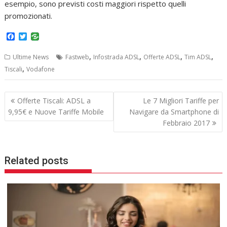
esempio, sono previsti costi maggiori rispetto quelli
promozionati.
F
T
a
w
c
i
,
,
,
,
Ultime News
Fastweb
Infostrada ADSL
Offerte ADSL
Tim ADSL
e
t
b
t
,
Tiscali
Vodafone
o
e
o
r
k
Navigazione
Offerte Tiscali: ADSL a
Le 7 Migliori Tariffe per
articoli
9,95€ e Nuove Tariffe Mobile
Navigare da Smartphone di
Febbraio 2017
Related posts