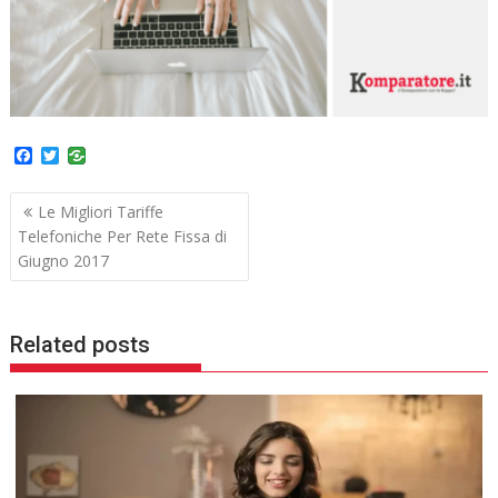
F
T
a
w
c
i
Navigazione
e
t
Le Migliori Tariffe
b
t
articoli
Telefoniche Per Rete Fissa di
o
e
o
r
Giugno 2017
k
Related posts