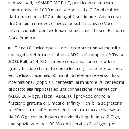
in download, e SMART MOBILE, per ricevere una sim
comprensiva di 1000 minuti verso tutti e 2 Gb di traffico
dati, entrambe a 10€ in più ogni 4 settimane. Ad un costo
di 5€ in più a rinnovo, è invece possibile attivare Voce
Internazionale, per telefonare senza limiti i fissi di Europa e
Nord America.
Tiscali
è l’unico operatore a proporre rinnovi mensili e
non ogni 4 settimane. L’offerta ADSL più completa è
Tiscali
ADSL Full
, a 24,95€ al mese con attivazione e modem
gratis. Include chiamate senza limiti e gratuite verso i fissi
ed i cellulari nazionali, 60 minuti di telefonate verso i fissi
internazionali (dopo a 5 centesimi al minuto e 20 centesimi
di scatto alla risposta) ed una connessione internet con
l’ADSL 20 Mega.
Tiscali ADSL Full
prevede anche la
fruizione gratuita di 6 mesi di Infinity, il chi è, la segreteria
telefonica, il trasferimento di chiamata, una casella e-mail
da 10 Giga con antispam ed invio di allegati fino a 2 Giga,
uno spazio web da 100 Mb ed il servizio Fax Light, per