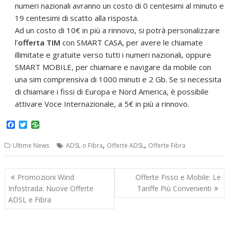
numeri nazionali avranno un costo di 0 centesimi al minuto e
19 centesimi di scatto alla risposta.
Ad un costo di 10€ in più a rinnovo, si potrà personalizzare
l’
offerta TIM
con SMART CASA, per avere le chiamate
illimitate e gratuite verso tutti i numeri nazionali, oppure
SMART MOBILE, per chiamare e navigare da mobile con
una sim comprensiva di 1000 minuti e 2 Gb. Se si necessita
di chiamare i fissi di Europa e Nord America, è possibile
attivare Voce Internazionale, a 5€ in più a rinnovo.
F
T
a
w
c
i
,
,
Ultime News
ADSL o Fibra
Offerte ADSL
Offerte Fibra
e
t
b
t
o
e
Navigazione
o
r
Promozioni Wind
Offerte Fisso e Mobile: Le
k
articoli
Infostrada: Nuove Offerte
Tariffe Più Convenienti
ADSL e Fibra