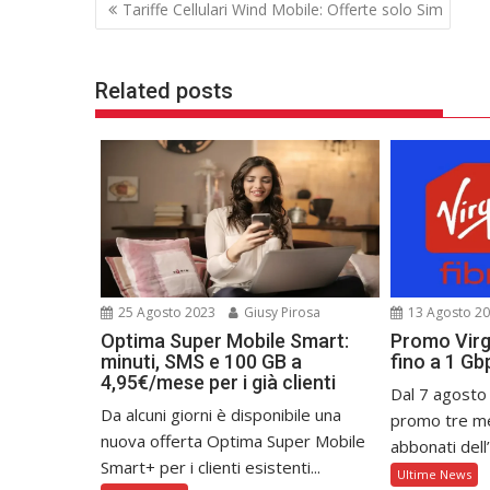
Navigazione
o
r
Tariffe Cellulari Wind Mobile: Offerte solo Sim
k
articoli
Related posts
25 Agosto 2023
Giusy Pirosa
13 Agosto 2
Optima Super Mobile Smart:
Promo Virgi
minuti, SMS e 100 GB a
fino a 1 G
4,95€/mese per i già clienti
Dal 7 agosto
Da alcuni giorni è disponibile una
promo tre mes
nuova offerta Optima Super Mobile
abbonati dell’
Smart+ per i clienti esistenti...
Ultime News