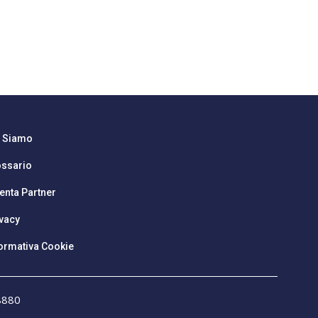
i Siamo
ossario
enta Partner
vacy
ormativa Cookie
08880