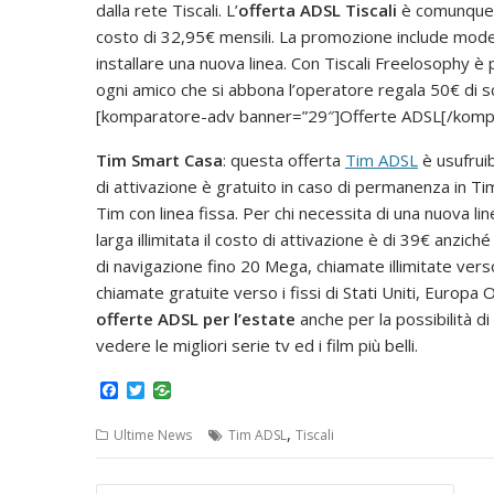
dalla rete Tiscali. L’
offerta ADSL Tiscali
è comunque d
costo di 32,95€ mensili. La promozione include modem
installare una nuova linea. Con Tiscali Freelosophy è 
ogni amico che si abbona l’operatore regala 50€ di sc
[komparatore-adv banner=”29″]Offerte ADSL[/komp
Tim Smart Casa
: questa offerta
Tim ADSL
è usufruib
di attivazione è gratuito in caso di permanenza in T
Tim con linea fissa. Per chi necessita di una nuova li
larga illimitata il costo di attivazione è di 39€ anziché
di navigazione fino 20 Mega, chiamate illimitate verso 
chiamate gratuite verso i fissi di Stati Uniti, Europ
offerte ADSL per l’estate
anche per la possibilità d
vedere le migliori serie tv ed i film più belli.
F
T
a
w
c
i
,
Ultime News
Tim ADSL
Tiscali
e
t
b
t
o
e