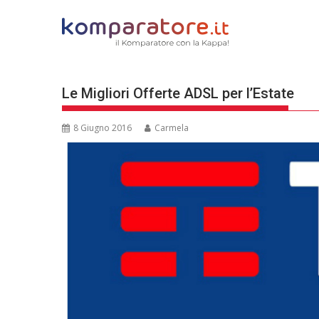
Skip
to
content
Le Migliori Offerte ADSL per l’Estate
8 Giugno 2016
Carmela