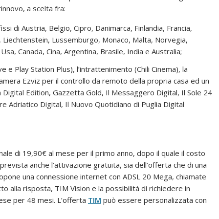
nnovo, a scelta fra:
ssi di Austria, Belgio, Cipro, Danimarca, Finlandia, Francia,
a, Liechtenstein, Lussemburgo, Monaco, Malta, Norvegia,
Usa, Canada, Cina, Argentina, Brasile, India e Australia;
ive e Play Station Plus), l’intrattenimento (Chili Cinema), la
amera Ezviz per il controllo da remoto della propria casa ed un
a Digital Edition, Gazzetta Gold, Il Messaggero Digital, Il Sole 24
ere Adriatico Digital, Il Nuovo Quotidiano di Puglia Digital
e di 19,90€ al mese per il primo anno, dopo il quale il costo
prevista anche l’attivazione gratuita, sia dell’offerta che di una
opone una connessione internet con ADSL 20 Mega, chiamate
atto alla risposta, TIM Vision e la possibilità di richiedere in
ese per 48 mesi. L’offerta
TIM
può essere personalizzata con