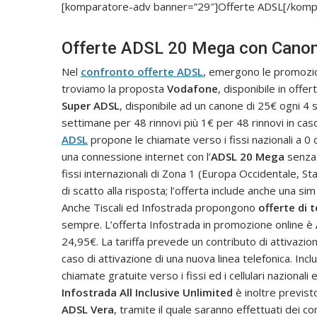
[komparatore-adv banner=”29″]Offerte ADSL[/komp
Offerte ADSL 20 Mega con Canon
Nel
confronto offerte ADSL
, emergono le promozion
troviamo la proposta
Vodafone
, disponibile in offe
Super ADSL
, disponibile ad un canone di 25€ ogni 4 
settimane per 48 rinnovi più 1€ per 48 rinnovi in caso
ADSL
propone le chiamate verso i fissi nazionali a 0 
una connessione internet con l’
ADSL 20 Mega
senza l
fissi internazionali di Zona 1 (Europa Occidentale, St
di scatto alla risposta; l’offerta include anche una s
Anche Tiscali ed Infostrada propongono
offerte di 
sempre. L’offerta Infostrada in promozione online è
24,95€. La tariffa prevede un contributo di attivazio
caso di attivazione di una nuova linea telefonica. In
chiamate gratuite verso i fissi ed i cellulari nazionali
Infostrada All Inclusive Unlimited
è inoltre previst
ADSL Vera
, tramite il quale saranno effettuati dei co