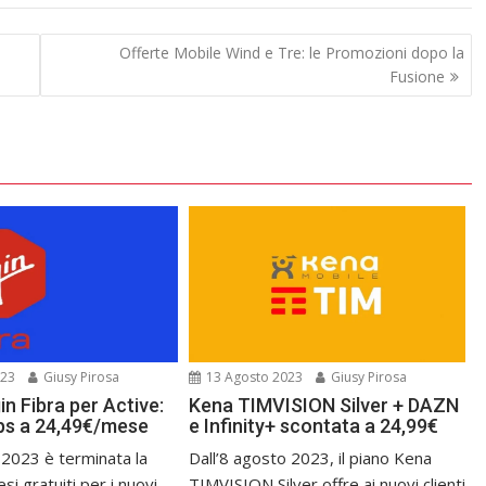
Offerte Mobile Wind e Tre: le Promozioni dopo la
Fusione
023
Giusy Pirosa
13 Agosto 2023
Giusy Pirosa
n Fibra per Active:
Kena TIMVISION Silver + DAZN
bps a 24,49€/mese
e Infinity+ scontata a 24,99€
 2023 è terminata la
Dall’8 agosto 2023, il piano Kena
i gratuiti per i nuovi
TIMVISION Silver offre ai nuovi clienti