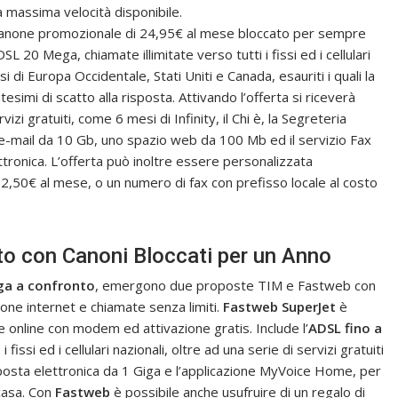
a massima velocità disponibile.
canone promozionale di 24,95€ al mese bloccato per sempre
DSL 20 Mega, chiamate illimitate verso tutti i fissi ed i cellulari
si di Europa Occidentale, Stati Uniti e Canada, esauriti i quali la
tesimi di scatto alla risposta. Attivando l’offerta si riceverà
vizi gratuiti, come 6 mesi di Infinity, il Chi è, la Segreteria
a e-mail da 10 Gb, uno spazio web da 100 Mb ed il servizio Fax
ttronica. L’offerta può inoltre essere personalizzata
 2,50€ al mese, o un numero di fax con prefisso locale al costo
o con Canoni Bloccati per un Anno
ega a confronto
, emergono due proposte TIM e Fastweb con
one internet e chiamate senza limiti.
Fastweb SuperJet
è
 online con modem ed attivazione gratis. Include l’
ADSL fino a
issi ed i cellulari nazionali, oltre ad una serie di servizi gratuiti
i posta elettronica da 1 Giga e l’applicazione MyVoice Home, per
casa. Con
Fastweb
è possibile anche usufruire di un regalo di