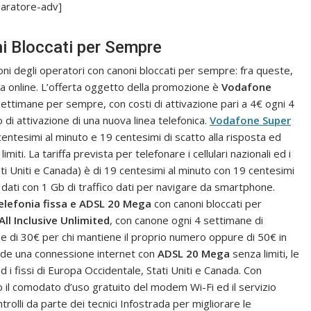
aratore-adv]
i Bloccati per Sempre
i degli operatori con canoni bloccati per sempre: fra queste,
rta online. L’offerta oggetto della promozione è
Vodafone
settimane per sempre, con costi di attivazione pari a 4€ ogni 4
 di attivazione di una nuova linea telefonica.
Vodafone Super
centesimi al minuto e 19 centesimi di scatto alla risposta ed
imiti. La tariffa prevista per telefonare i cellulari nazionali ed i
ati Uniti e Canada) è di 19 centesimi al minuto con 19 centesimi
im dati con 1 Gb di traffico dati per navigare da smartphone.
telefonia fissa e ADSL 20 Mega
con canoni bloccati per
All Inclusive Unlimited
, con canone ogni 4 settimane di
ne di 30€ per chi mantiene il proprio numero oppure di 50€ in
clude una connessione internet con
ADSL 20 Mega
senza limiti, le
 ed i fissi di Europa Occidentale, Stati Uniti e Canada. Con
o il comodato d’uso gratuito del modem Wi-Fi ed il servizio
ntrolli da parte dei tecnici Infostrada per migliorare le