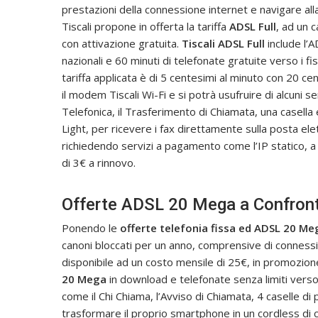
prestazioni della connessione internet e navigare all
Tiscali propone in offerta la tariffa
ADSL Full
, ad un 
con attivazione gratuita.
Tiscali ADSL Full
include l’A
nazionali e 60 minuti di telefonate gratuite verso i fis
tariffa applicata è di 5 centesimi al minuto con 20 cen
il modem Tiscali Wi-Fi e si potrà usufruire di alcuni ser
Telefonica, il Trasferimento di Chiamata, una casell
Light, per ricevere i fax direttamente sulla posta ele
richiedendo servizi a pagamento come l’IP statico, a
di 3€ a rinnovo.
Offerte ADSL 20 Mega a Confront
Ponendo le
offerte telefonia fissa ed ADSL 20 M
canoni bloccati per un anno, comprensive di connessi
disponibile ad un costo mensile di 25€, in promozione
20 Mega
in download e telefonate senza limiti verso i f
come il Chi Chiama, l’Avviso di Chiamata, 4 caselle d
trasformare il proprio smartphone in un cordless di 