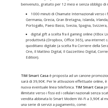
benvenuto, gratuito per 12 mesi e senza obbligo di ri
1000 minuti di Chiamate Internazionali verso i fi
Germania, Grecia, Gran Bretagna, Islanda, Irland
Portogallo, Paesi Bassi, Svezia, Spagna, Svizzera, 
digital gift a scelta fra il gaming online (XBox L
produttività (Dropbox, Office 365), una internet c
quoditiano digitale (a scelta fra Corriere della Ser
Ore, Il Mattino Digital, Il Gazzettino Digital, Corri
Edition).
TIM Smart Casa
è proposta ad un canone promozional
sarà di 39,90€. Per le attivazioni effettuate online, è 
nuova eventuale linea telefonica.
TIM Smart Casa
pr
illimitate verso i fissi ed i cellulari nazionali senza sc
vendita abbinata lo Smart Modem Wi-Fi a 3,90€ al m
una serie di servizi a pagamento, come: