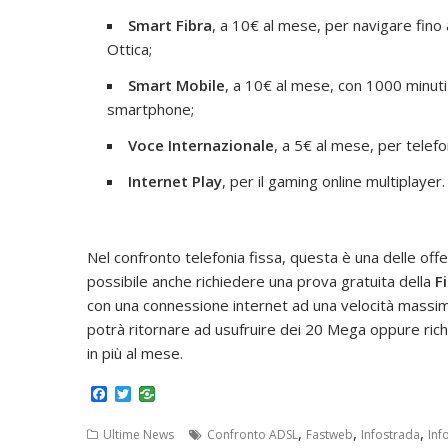
Smart Fibra
, a 10€ al mese, per navigare fino
Ottica;
Smart Mobile
, a 10€ al mese, con 1000 minuti 
smartphone;
Voce Internazionale
, a 5€ al mese, per telefo
Internet Play
, per il gaming online multiplayer.
Nel confronto telefonia fissa, questa è una delle of
possibile anche richiedere una prova gratuita della
F
con una connessione internet ad una velocità massim
potrà ritornare ad usufruire dei 20 Mega oppure rich
in più al mese.
F
T
a
w
c
i
,
,
,
Ultime News
Confronto ADSL
Fastweb
Infostrada
Inf
e
t