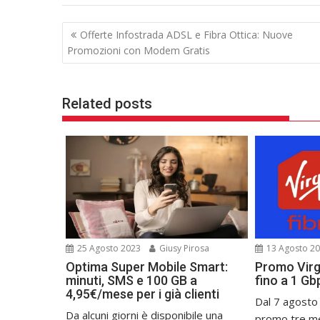
b
t
o
e
Navigazione
o
r
Offerte Infostrada ADSL e Fibra Ottica: Nuove
k
articoli
Promozioni con Modem Gratis
Related posts
25 Agosto 2023
Giusy Pirosa
13 Agosto 2
Optima Super Mobile Smart:
Promo Virgi
minuti, SMS e 100 GB a
fino a 1 G
4,95€/mese per i già clienti
Dal 7 agosto
Da alcuni giorni è disponibile una
promo tre mes