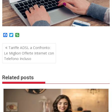
F
T
a
w
c
i
Navigazione
e
t
Tariffe ADSL a Confronto:
b
t
articoli
Le Migliori Offerte Internet con
o
e
o
r
Telefono Incluso
k
Related posts