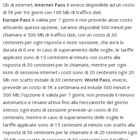
Gb di internet;
Internet Pass
è invece disponibile ad un costo
di 5€ per tre giorni con 100 Mb di traffico dati.
Europe Pass
è valida per 7 giorni e non prevede alcun costo:
attivando questa opzione, saranno disponibili 500 minuti per
chiamare e 500 Mb di traffico dati, con un costo di 30
centesimi per ogni risposta o inizio sessione, che avrà la
durata di 6 ore. In caso di superamento delle soglie, le tariffe
applicate sono di 15 centesimi al minuto con scatto alla
risposta di 30 centesimi per le chiamate, mentre per ogni
inizio di sessione internet i costi sono di 20 centesimi ogni 20
Mb con scatto iniziale di 30 centesimi.
World Pass
, invece,
prevede un costo di 5€ a settimana ed include 500 minuti e
500 Mb; l’opzione è valida per 7 giorni, non prevede il rinnovo
automatico e rimane attiva fino alla mezzanotte del giorno
stesso; ogni inizio di sessione prevede un costo di 30
centesimi, mentre in caso di superamento delle soglie le
tariffe applicate sono di 15 centesimi al minuto con scatto alla
risposta di 30 centesimi per le chiamate e di 20 centesimi ogni
20 Mb con scatto di sessione di 30 centesimi per il traffico