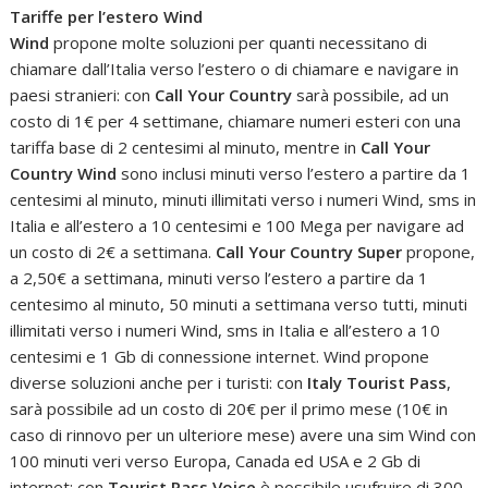
Tariffe per l’estero Wind
Wind
propone molte soluzioni per quanti necessitano di
chiamare dall’Italia verso l’estero o di chiamare e navigare in
paesi stranieri: con
Call Your Country
sarà possibile, ad un
costo di 1€ per 4 settimane, chiamare numeri esteri con una
tariffa base di 2 centesimi al minuto, mentre in
Call Your
Country Wind
sono inclusi minuti verso l’estero a partire da 1
centesimi al minuto, minuti illimitati verso i numeri Wind, sms in
Italia e all’estero a 10 centesimi e 100 Mega per navigare ad
un costo di 2€ a settimana.
Call Your Country Super
propone,
a 2,50€ a settimana, minuti verso l’estero a partire da 1
centesimo al minuto, 50 minuti a settimana verso tutti, minuti
illimitati verso i numeri Wind, sms in Italia e all’estero a 10
centesimi e 1 Gb di connessione internet. Wind propone
diverse soluzioni anche per i turisti: con
Italy Tourist Pass
,
sarà possibile ad un costo di 20€ per il primo mese (10€ in
caso di rinnovo per un ulteriore mese) avere una sim Wind con
100 minuti veri verso Europa, Canada ed USA e 2 Gb di
internet; con
Tourist Pass Voice
è possibile usufruire di 300