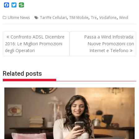
F
T
a
w
c
i
,
,
,
,
Ultime News
Tariffe Cellulari
TIM Mobile
Tre
Vodafone
Wind
e
t
b
t
o
e
Navigazione
o
r
Confronto ADSL Dicembre
Passa a Wind Infostrada:
k
articoli
2016: Le Migliori Promozioni
Nuove Promozioni con
degli Operatori
Internet e Telefono
Related posts