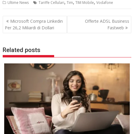
c
i
,
,
,
Ultime News
Tariffe Cellulari
Tim
TIM Mobile
Vodafone
e
t
b
t
o
e
Navigazione
o
r
Microsoft Compra Linkedin
Offerte ADSL Business
k
articoli
Per 26,2 Miliardi di Dollari
Fastweb
Related posts