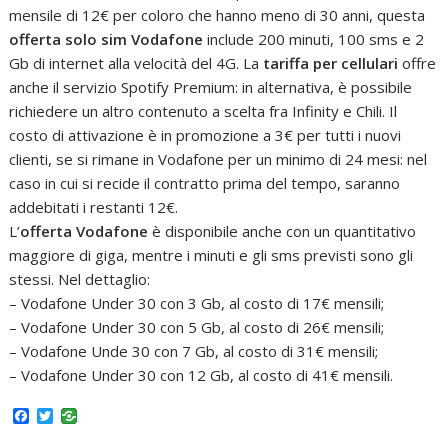
mensile di 12€ per coloro che hanno meno di 30 anni, questa
offerta solo sim Vodafone
include 200 minuti, 100 sms e 2
Gb di internet alla velocità del 4G. La
tariffa per cellulari
offre
anche il servizio Spotify Premium: in alternativa, è possibile
richiedere un altro contenuto a scelta fra Infinity e Chili. Il
costo di attivazione è in promozione a 3€ per tutti i nuovi
clienti, se si rimane in Vodafone per un minimo di 24 mesi: nel
caso in cui si recide il contratto prima del tempo, saranno
addebitati i restanti 12€.
L’
offerta Vodafone
è disponibile anche con un quantitativo
maggiore di giga, mentre i minuti e gli sms previsti sono gli
stessi. Nel dettaglio:
– Vodafone Under 30 con 3 Gb, al costo di 17€ mensili;
– Vodafone Under 30 con 5 Gb, al costo di 26€ mensili;
– Vodafone Unde 30 con 7 Gb, al costo di 31€ mensili;
– Vodafone Under 30 con 12 Gb, al costo di 41€ mensili.
F
T
a
w