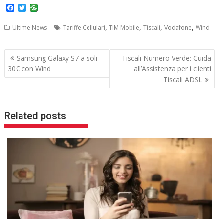
F
T
a
w
c
i
,
,
,
,
Ultime News
Tariffe Cellulari
TIM Mobile
Tiscali
Vodafone
Wind
e
t
b
t
o
e
Navigazione
o
r
Samsung Galaxy S7 a soli
Tiscali Numero Verde: Guida
k
articoli
30€ con Wind
all’Assistenza per i clienti
Tiscali ADSL
Related posts