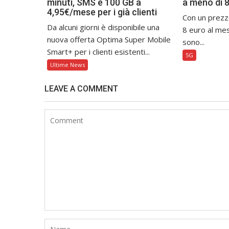
minuti, SMS e 100 GB a
a meno di 
4,95€/mese per i già clienti
Con un prezz
Da alcuni giorni è disponibile una
8 euro al mes
nuova offerta Optima Super Mobile
sono...
Smart+ per i clienti esistenti...
5G
Ultime News
LEAVE A COMMENT