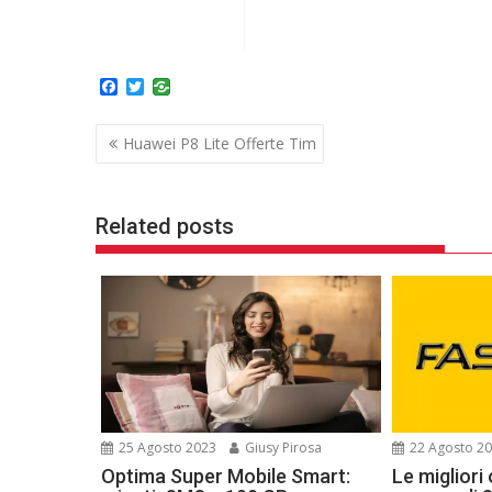
F
T
a
w
c
i
Navigazione
e
t
Huawei P8 Lite Offerte Tim
b
t
articoli
o
e
o
r
k
Related posts
25 Agosto 2023
Giusy Pirosa
22 Agosto 2
Optima Super Mobile Smart:
Le migliori