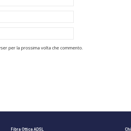
owser per la prossima volta che commento.
Fibra Ottica ADSL
Ch