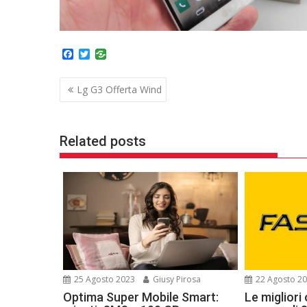
F
T
a
w
c
i
Navigazione
e
t
Lg G3 Offerta Wind
b
t
articoli
o
e
o
r
k
Related posts
25 Agosto 2023
Giusy Pirosa
22 Agosto 2
Optima Super Mobile Smart:
Le migliori