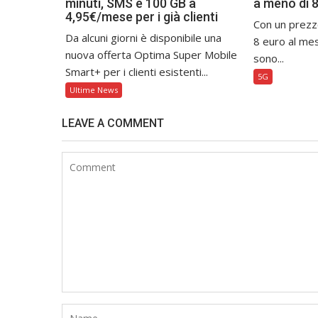
minuti, SMS e 100 GB a
a meno di 
4,95€/mese per i già clienti
Con un prezz
Da alcuni giorni è disponibile una
8 euro al mes
nuova offerta Optima Super Mobile
sono...
Smart+ per i clienti esistenti...
5G
Ultime News
LEAVE A COMMENT