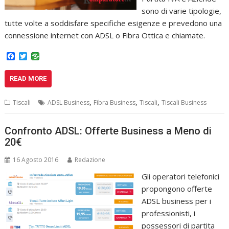
sono di varie tipologie,
tutte volte a soddisfare specifiche esigenze e prevedono una
connessione internet con ADSL o Fibra Ottica e chiamate.
F
T
a
w
c
i
READ MORE
e
t
b
t
o
e
,
,
,
Tiscali
ADSL Business
Fibra Business
Tiscali
Tiscali Business
o
r
k
Confronto ADSL: Offerte Business a Meno di
20€
16 Agosto 2016
Redazione
Gli operatori telefonici
propongono offerte
ADSL business per i
professionisti, i
possessori di partita