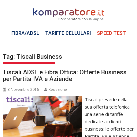
Skip
to
content
FIBRA/ADSL
TARIFFE CELLULARI
SPEED TEST
Tag:
Tiscali Business
Tiscali ADSL e Fibra Ottica: Offerte Business
per Partita IVA e Aziende
3 Novembre 2016
Redazione
Tiscali prevede nella
sua offerta telefonica
una serie di tariffe
dedicate ai clienti
business: le offerte per
Partita IVA e Aziende