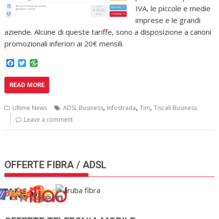
IVA, le piccole e medie
imprese e le grandi
aziende. Alcune di queste tariffe, sono a disposizione a canoni
promozionali inferiori ai 20€ mensili.
F
T
a
w
c
i
READ MORE
e
t
b
t
o
e
,
,
,
Ultime News
ADSL Business
Infostrada
Tim
Tiscali Business
o
r
k
Leave a comment
OFFERTE FIBRA / ADSL