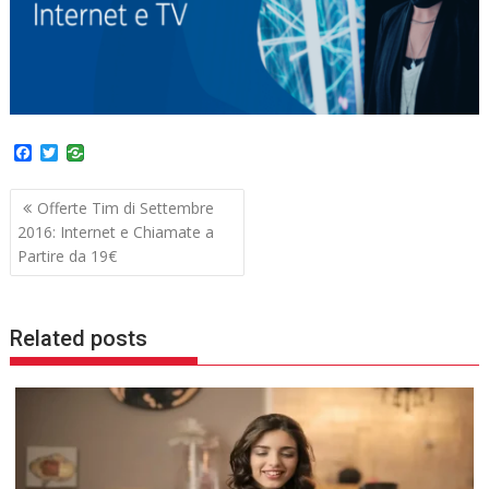
F
T
a
w
c
i
Navigazione
e
t
Offerte Tim di Settembre
b
t
articoli
2016: Internet e Chiamate a
o
e
o
r
Partire da 19€
k
Related posts