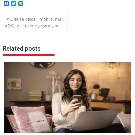
F
T
a
w
c
i
Navigazione
e
t
Offerte Tiscali: mobile, mail,
b
t
articoli
ADSL e le ultime promozioni
o
e
o
r
k
Related posts