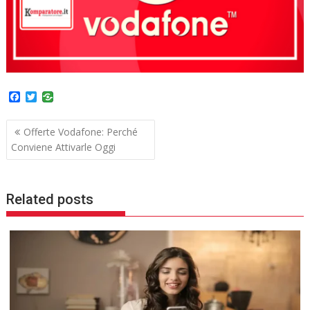
F
T
a
w
c
i
Navigazione
e
t
Offerte Vodafone: Perché
b
t
articoli
Conviene Attivarle Oggi
o
e
o
r
k
Related posts