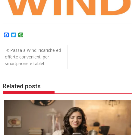
F
T
a
w
c
i
Navigazione
e
t
Passa a Wind: ricariche ed
b
t
articoli
offerte convenienti per
o
e
o
r
smartphone e tablet
k
Related posts