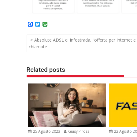
F
T
a
w
c
i
Navigazione
e
t
Absolute ADSL di Infostrada, l’offerta per Internet e
b
t
articoli
chiamate
o
e
o
r
k
Related posts
25 Agosto 2023
Giusy Pirosa
22 Agosto 2