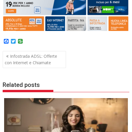
F
T
a
w
c
i
Navigazione
e
t
Infostrada ADSL: Offerte
b
t
articoli
con Internet e Chiamate
o
e
o
r
k
Related posts