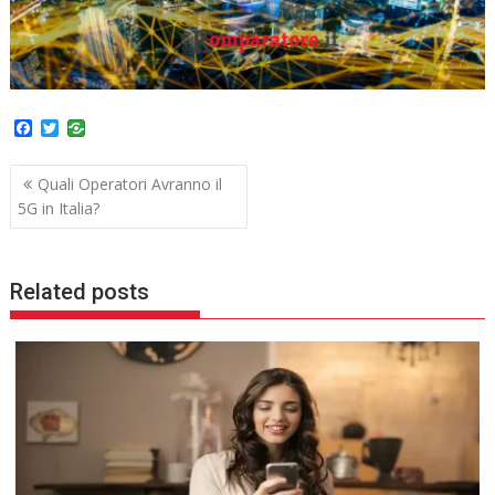
F
T
a
w
c
i
Navigazione
e
t
Quali Operatori Avranno il
b
t
articoli
5G in Italia?
o
e
o
r
k
Related posts