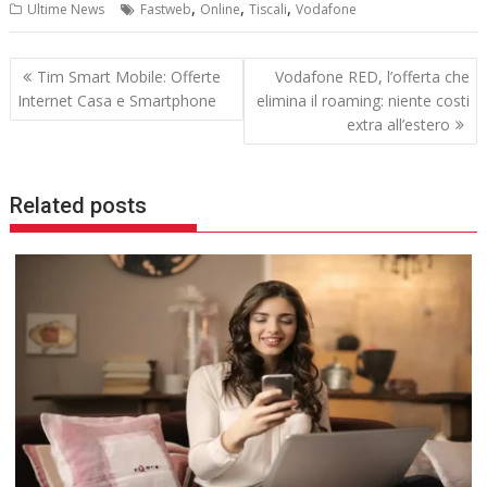
c
i
,
,
,
Ultime News
Fastweb
Online
Tiscali
Vodafone
e
t
b
t
o
e
Navigazione
o
r
Tim Smart Mobile: Offerte
Vodafone RED, l’offerta che
k
articoli
Internet Casa e Smartphone
elimina il roaming: niente costi
extra all’estero
Related posts