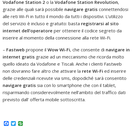
Vodafone Station 2
o la
Vodafone Station Revolution
,
grazie alle quali sarà possibile
navigare gratis
connettendosi
alle reti Wi-Fi in tutto il mondo da tutti i dispositivi. L’utilizzo
del servizio è incluso e gratuito: basta
registrarsi al sito
internet dell’operatore
per ottenere il codice segreto da
inserire al momento della connessione alla rete Wi-Fi.
–
Fastweb
propone il
Wow Wi-Fi
, che consente di
navigare in
internet gratis
grazie ad un meccanismo che ricorda molto
quello ideato da Vodafone e Tiscali. Anche i clienti Fastweb
non dovranno fare altro che attivare la
rete Wi-Fi
ed inserire
delle credenziali ricevute via sms, dopodiché sarà consentito
navigare gratis
sia con lo smartphone che con il tablet,
risparmiando considerevolmente nell’ambito del traffico dati
previsto dall’ offerta mobile sottoscritta.
F
T
a
w