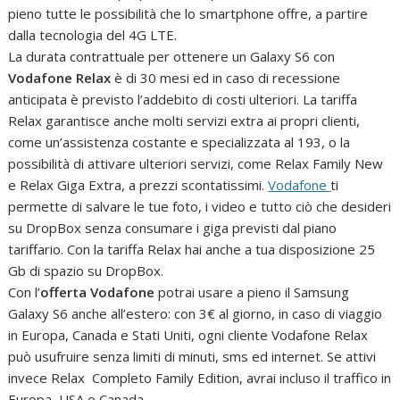
pieno tutte le possibilità che lo smartphone offre, a partire
dalla tecnologia del 4G LTE.
La durata contrattuale per ottenere un Galaxy S6 con
Vodafone Relax
è di 30 mesi ed in caso di recessione
anticipata è previsto l’addebito di costi ulteriori. La tariffa
Relax garantisce anche molti servizi extra ai propri clienti,
come un’assistenza costante e specializzata al 193, o la
possibilità di attivare ulteriori servizi, come Relax Family New
e Relax Giga Extra, a prezzi scontatissimi.
Vodafone
ti
permette di salvare le tue foto, i video e tutto ciò che desideri
su DropBox senza consumare i giga previsti dal piano
tariffario. Con la tariffa Relax hai anche a tua disposizione 25
Gb di spazio su DropBox.
Con l’
offerta Vodafone
potrai usare a pieno il Samsung
Galaxy S6 anche all’estero: con 3€ al giorno, in caso di viaggio
in Europa, Canada e Stati Uniti, ogni cliente Vodafone Relax
può usufruire senza limiti di minuti, sms ed internet. Se attivi
invece Relax Completo Family Edition, avrai incluso il traffico in
Europa, USA e Canada.