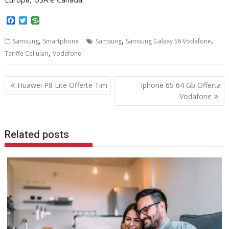
F
T
a
w
c
i
,
,
,
Samsung
Smartphone
Samsung
Samsung Galaxy S6 Vodafone
e
t
b
t
,
Tariffe Cellulari
Vodafone
o
e
o
r
k
Navigazione
Huawei P8 Lite Offerte Tim
Iphone 6S 64 Gb Offerta
articoli
Vodafone
Related posts