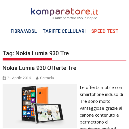
Skip
to
content
FIBRA/ADSL
TARIFFE CELLULARI
SPEED TEST
Tag:
Nokia Lumia 930 Tre
Nokia Lumia 930 Offerte Tre
21 Aprile 2016
Carmela
Le offerta mobile con
smartphone incluso di
Tre sono molto
vantaggiose grazie al
canone contenuto e
permettono di
acquistare anche il