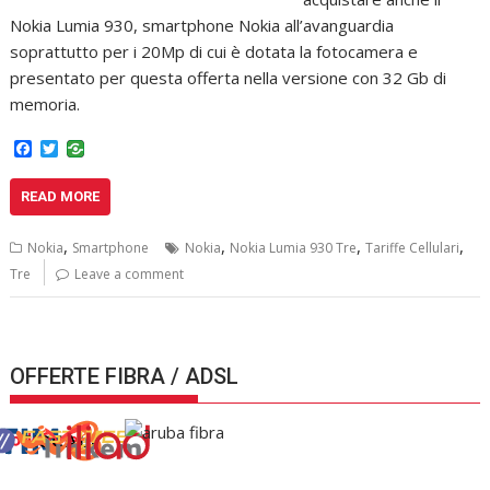
Nokia Lumia 930, smartphone Nokia all’avanguardia
soprattutto per i 20Mp di cui è dotata la fotocamera e
presentato per questa offerta nella versione con 32 Gb di
memoria.
F
T
a
w
c
i
READ MORE
e
t
b
t
o
e
,
,
,
,
Nokia
Smartphone
Nokia
Nokia Lumia 930 Tre
Tariffe Cellulari
o
r
k
Tre
Leave a comment
OFFERTE FIBRA / ADSL