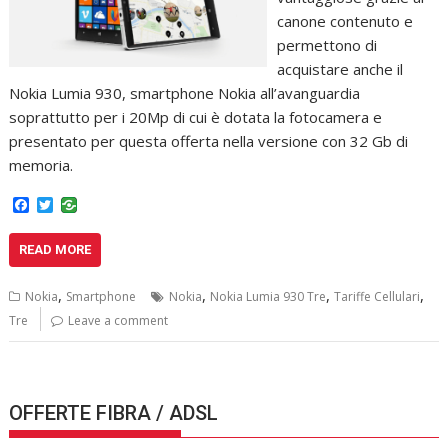
canone contenuto e
permettono di
acquistare anche il
Nokia Lumia 930, smartphone Nokia all’avanguardia
soprattutto per i 20Mp di cui è dotata la fotocamera e
presentato per questa offerta nella versione con 32 Gb di
memoria.
F
T
a
w
c
i
READ MORE
e
t
b
t
o
e
,
,
,
,
Nokia
Smartphone
Nokia
Nokia Lumia 930 Tre
Tariffe Cellulari
o
r
k
Tre
Leave a comment
OFFERTE FIBRA / ADSL