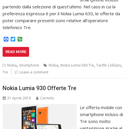
partendo dalla selezione di quest’ultimo. Nel caso in cui la
preferenza espressa è per il Nokia Lumia 630, le offerte da
poter comparare presenti sono relative all’operatore
telefonico Tre.
F
T
a
w
c
i
READ MORE
e
t
b
t
o
e
,
,
,
,
Nokia
Smartphone
Nokia
Nokia Lumia 630 Tre
Tariffe Cellulari
o
r
k
Tre
Leave a comment
Nokia Lumia 930 Offerte Tre
21 Aprile 2016
Carmela
Le offerta mobile con
smartphone incluso di
Tre sono molto
vantaggiose grazie al