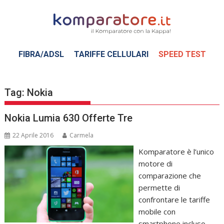
Skip
to
content
FIBRA/ADSL
TARIFFE CELLULARI
SPEED TEST
Tag:
Nokia
Nokia Lumia 630 Offerte Tre
22 Aprile 2016
Carmela
Komparatore è l’unico
motore di
comparazione che
permette di
confrontare le tariffe
mobile con
smartphone incluso