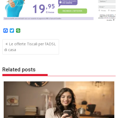
F
T
a
w
c
i
Navigazione
e
t
Le offerte Tiscali per l’ADSL
b
t
articoli
di casa
o
e
o
r
k
Related posts