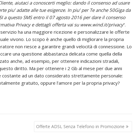
Cliente, aiutaci a conoscerti meglio: dando il consenso ad usare
erte piu’ adatte alle tue esigenze. In piu’ per Te anche 50Giga da
 SI a questo SMS entro il 07 agosto 2016 per dare il consenso
rmativa Privacy e dettagli offerta vai su www.wind.it/privacy
“.
il servizio ha una maggiore ricezione e personalizzare le offerte
 quale vivono. Lo scopo è anche quello di migliorare la propria
peratore non riesce a garantire grandi velocità di connessione. Lo
accare una questione abbastanza delicata come quella della
izzato anche, ad esempio, per ottenere indicazioni stradali,
a questo diritto. Ma per ottenere i 2 Gb al mese per due anni
o e costante ad un dato considerato strettamente personale:
totalmente gratuito, oppure l’amore per la propria privacy?
Offerte ADSL Senza Telefono in Promozione