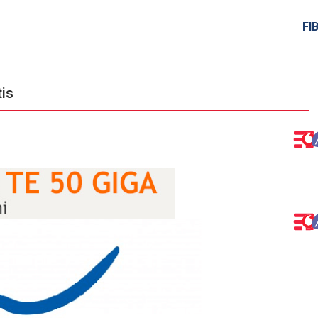
FI
is