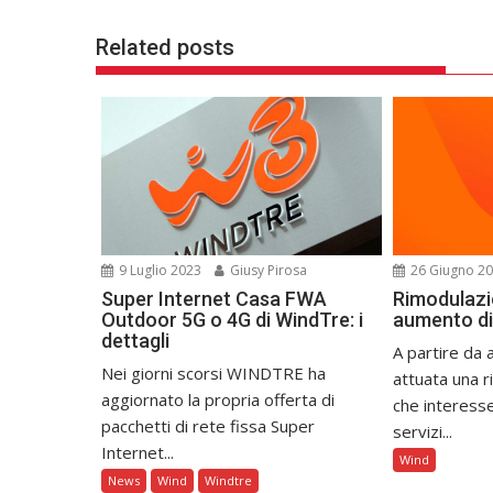
Related posts
9 Luglio 2023
Giusy Pirosa
26 Giugno 2
Super Internet Casa FWA
Rimodulazi
Outdoor 5G o 4G di WindTre: i
aumento di
dettagli
A partire da
Nei giorni scorsi WINDTRE ha
attuata una 
aggiornato la propria offerta di
che interesser
pacchetti di rete fissa Super
servizi...
Internet...
Wind
News
Wind
Windtre