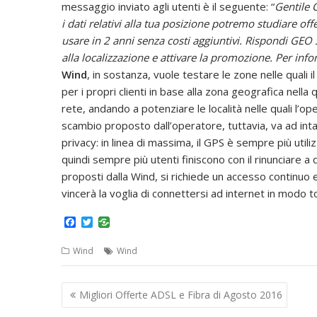
messaggio inviato agli utenti è il seguente: “
Gentile 
i dati relativi alla tua posizione potremo studiare off
usare in 2 anni senza costi aggiuntivi. Rispondi GEO
alla localizzazione e attivare la promozione. Per info
Wind
, in sostanza, vuole testare le zone nelle quali 
per i propri clienti in base alla zona geografica nella
rete, andando a potenziare le località nelle quali l’o
scambio proposto dall’operatore, tuttavia, va ad int
privacy: in linea di massima, il GPS è sempre più util
quindi sempre più utenti finiscono con il rinunciare 
proposti dalla Wind, si richiede un accesso continu
vincerà la voglia di connettersi ad internet in modo 
F
T
a
w
c
i
Wind
Wind
e
t
b
t
o
e
Navigazione
o
r
Migliori Offerte ADSL e Fibra di Agosto 2016
k
articoli