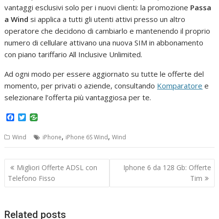
vantaggi esclusivi solo per i nuovi clienti: la promozione
Passa
a Wind
si applica a tutti gli utenti attivi presso un altro
operatore che decidono di cambiarlo e mantenendo il proprio
numero di cellulare attivano una nuova SIM in abbonamento
con piano tariffario All Inclusive Unlimited.
Ad ogni modo per essere aggiornato su tutte le offerte del
momento, per privati o aziende, consultando
Komparatore
e
selezionare l’offerta più vantaggiosa per te.
F
T
a
w
c
i
,
,
Wind
iPhone
iPhone 6S Wind
Wind
e
t
b
t
o
e
Navigazione
o
r
Migliori Offerte ADSL con
Iphone 6 da 128 Gb: Offerte
k
articoli
Telefono Fisso
Tim
Related posts