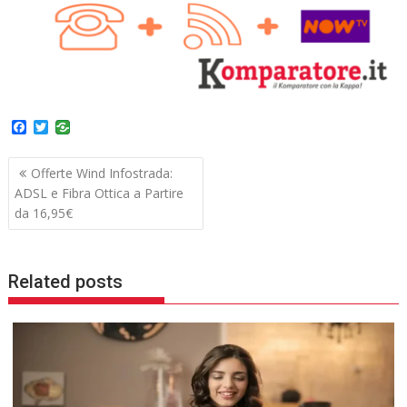
F
T
a
w
c
i
Navigazione
e
t
Offerte Wind Infostrada:
b
t
articoli
ADSL e Fibra Ottica a Partire
o
e
o
r
da 16,95€
k
Related posts