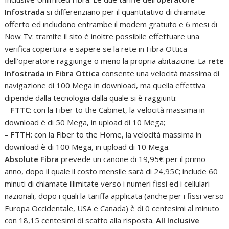
Infostrada
si differenziano per il quantitativo di chiamate
offerto ed includono entrambe il modem gratuito e 6 mesi di
Now Tv: tramite il sito è inoltre possibile effettuare una
verifica copertura e sapere se la rete in Fibra Ottica
dell’operatore raggiunge o meno la propria abitazione. La
rete
Infostrada in Fibra Ottica
consente una velocità massima di
navigazione di 100 Mega in download, ma quella effettiva
dipende dalla tecnologia dalla quale si è raggiunti:
–
FTTC
: con la Fiber to the Cabinet, la velocità massima in
download è di 50 Mega, in upload di 10 Mega;
–
FTTH
: con la Fiber to the Home, la velocità massima in
download è di 100 Mega, in upload di 10 Mega.
Absolute Fibra
prevede un canone di 19,95€ per il primo
anno, dopo il quale il costo mensile sarà di 24,95€; include 60
minuti di chiamate illimitate verso i numeri fissi ed i cellulari
nazionali, dopo i quali la tariffa applicata (anche per i fissi verso
Europa Occidentale, USA e Canada) è di 0 centesimi al minuto
con 18,15 centesimi di scatto alla risposta.
All Inclusive