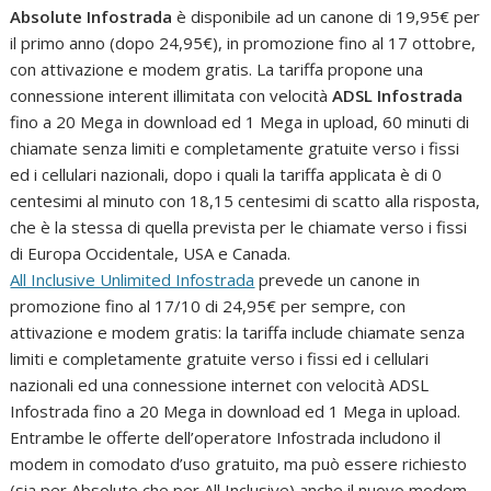
Absolute Infostrada
è disponibile ad un canone di 19,95€ per
il primo anno (dopo 24,95€), in promozione fino al 17 ottobre,
con attivazione e modem gratis. La tariffa propone una
connessione interent illimitata con velocità
ADSL Infostrada
fino a 20 Mega in download ed 1 Mega in upload, 60 minuti di
chiamate senza limiti e completamente gratuite verso i fissi
ed i cellulari nazionali, dopo i quali la tariffa applicata è di 0
centesimi al minuto con 18,15 centesimi di scatto alla risposta,
che è la stessa di quella prevista per le chiamate verso i fissi
di Europa Occidentale, USA e Canada.
All Inclusive Unlimited Infostrada
prevede un canone in
promozione fino al 17/10 di 24,95€ per sempre, con
attivazione e modem gratis: la tariffa include chiamate senza
limiti e completamente gratuite verso i fissi ed i cellulari
nazionali ed una connessione internet con velocità ADSL
Infostrada fino a 20 Mega in download ed 1 Mega in upload.
Entrambe le offerte dell’operatore Infostrada includono il
modem in comodato d’uso gratuito, ma può essere richiesto
(sia per Absolute che per All Inclusive) anche il nuovo modem