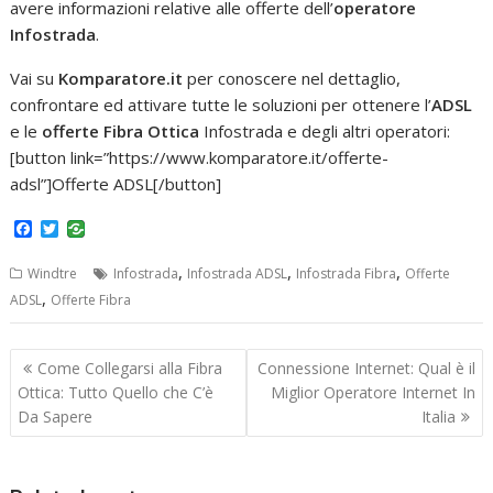
avere informazioni relative alle offerte dell’
operatore
Infostrada
.
Vai su
Komparatore.it
per conoscere nel dettaglio,
confrontare ed attivare tutte le soluzioni per ottenere l’
ADSL
e le
offerte Fibra Ottica
Infostrada e degli altri operatori:
[button link=”https://www.komparatore.it/offerte-
adsl”]Offerte ADSL[/button]
F
T
a
w
c
i
,
,
,
Windtre
Infostrada
Infostrada ADSL
Infostrada Fibra
Offerte
e
t
b
t
,
ADSL
Offerte Fibra
o
e
o
r
k
Navigazione
Come Collegarsi alla Fibra
Connessione Internet: Qual è il
articoli
Ottica: Tutto Quello che C’è
Miglior Operatore Internet In
Da Sapere
Italia