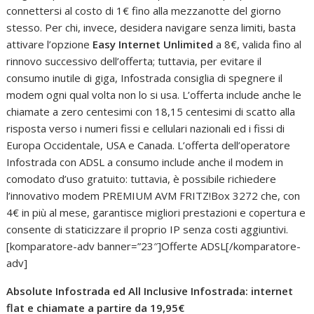
connettersi al costo di 1€ fino alla mezzanotte del giorno
stesso. Per chi, invece, desidera navigare senza limiti, basta
attivare l’opzione
Easy Internet Unlimited
a 8€, valida fino al
rinnovo successivo dell’offerta; tuttavia, per evitare il
consumo inutile di giga, Infostrada consiglia di spegnere il
modem ogni qual volta non lo si usa. L’offerta include anche le
chiamate a zero centesimi con 18,15 centesimi di scatto alla
risposta verso i numeri fissi e cellulari nazionali ed i fissi di
Europa Occidentale, USA e Canada. L’offerta dell’operatore
Infostrada con ADSL a consumo include anche il modem in
comodato d’uso gratuito: tuttavia, è possibile richiedere
l’innovativo modem PREMIUM AVM FRITZ!Box 3272 che, con
4€ in più al mese, garantisce migliori prestazioni e copertura e
consente di staticizzare il proprio IP senza costi aggiuntivi.
[komparatore-adv banner=”23″]Offerte ADSL[/komparatore-
adv]
Absolute Infostrada ed All Inclusive Infostrada: internet
flat e chiamate a partire da 19,95€