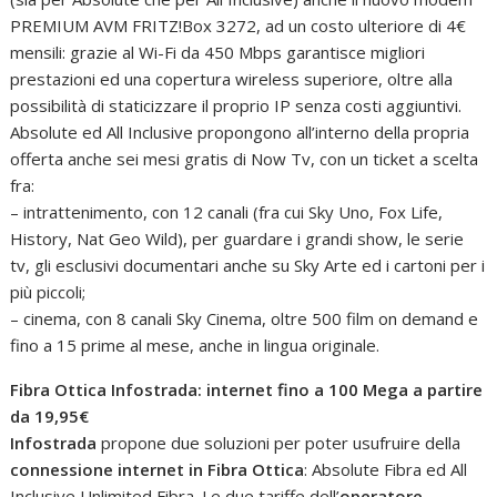
PREMIUM AVM FRITZ!Box 3272, ad un costo ulteriore di 4€
mensili: grazie al Wi-Fi da 450 Mbps garantisce migliori
prestazioni ed una copertura wireless superiore, oltre alla
possibilità di staticizzare il proprio IP senza costi aggiuntivi.
Absolute ed All Inclusive propongono all’interno della propria
offerta anche sei mesi gratis di Now Tv, con un ticket a scelta
fra:
– intrattenimento, con 12 canali (fra cui Sky Uno, Fox Life,
History, Nat Geo Wild), per guardare i grandi show, le serie
tv, gli esclusivi documentari anche su Sky Arte ed i cartoni per i
più piccoli;
– cinema, con 8 canali Sky Cinema, oltre 500 film on demand e
fino a 15 prime al mese, anche in lingua originale.
Fibra Ottica Infostrada: internet fino a 100 Mega a partire
da 19,95€
Infostrada
propone due soluzioni per poter usufruire della
connessione internet in Fibra Ottica
: Absolute Fibra ed All
Inclusive Unlimited Fibra. Le due tariffe dell’
operatore