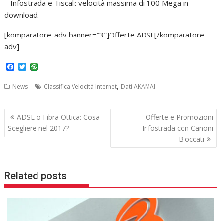
– Infostrada e Tiscali: velocità massima di 100 Mega in
download.
[komparatore-adv banner=”3″]Offerte ADSL[/komparatore-
adv]
F
T
a
w
c
i
,
News
Classifica Velocità Internet
Dati AKAMAI
e
t
b
t
o
e
Navigazione
o
r
ADSL o Fibra Ottica: Cosa
Offerte e Promozioni
k
articoli
Scegliere nel 2017?
Infostrada con Canoni
Bloccati
Related posts