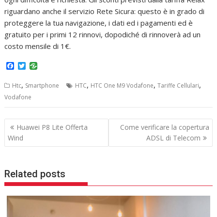
riguardano anche il servizio Rete Sicura: questo è in grado di
proteggere la tua navigazione, i dati ed i pagamenti ed è
gratuito per i primi 12 rinnovi, dopodiché di rinnoverà ad un
costo mensile di 1€.
F
T
a
w
c
i
,
,
,
,
Htc
Smartphone
HTC
HTC One M9 Vodafone
Tariffe Cellulari
e
t
b
t
Vodafone
o
e
o
r
k
Navigazione
Huawei P8 Lite Offerta
Come verificare la copertura
articoli
Wind
ADSL di Telecom
Related posts