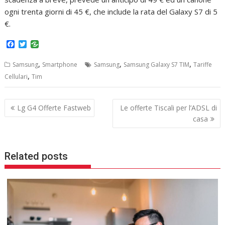
ogni trenta giorni di 45 €, che include la rata del Galaxy S7 di 5
€.
F
T
a
w
c
i
,
,
,
Samsung
Smartphone
Samsung
Samsung Galaxy S7 TIM
Tariffe
e
t
b
t
,
Cellulari
Tim
o
e
o
r
k
Navigazione
Lg G4 Offerte Fastweb
Le offerte Tiscali per l’ADSL di
articoli
casa
Related posts