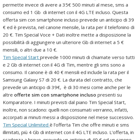
permette invece di avere a 35€ 500 minuti al mese, sms a
consumo ed 1 Gb di internet con il 4G LTE incluso. Questa
offerta sim con smartphone incluso prevede un anticipo di 39
€ ed è prevista, nel canone mensile, la rata per il telefonino di
20 €. Tim Special Voce + Dati inoltre mette a disposizione la
possibilità di aggiungere un ulteriore Gb di internet a 5 €
mensili, o altri due a 10 €.
Tim Special Start
prevede 1000 minuti di chiamate verso tutti
e 2 Gb di internet con il 4G di Tim, mentre gli sms sono a
consumo. Il canone è di 40 € mensili ed include la rata per il
Samsung Galaxy S7 di 20 €. La durata del contratto, che
prevede un anticipo di 39€, è di 30 mesi come anche per le
altre
offerte sim con smartphone incluso
presenti su
Komparatore. I minuti previsti dal piano Tim Special Start,
inoltre, non scadono: quelli non consumati verranno, infatti,
accorpati ai minuti messi a disposizione nel mese successivo.
Tim Special Unlimited
è l’offerta Tim che offre minuti e sms
illimitati, più 4 Gb di internet con il 4G LTE incluso. L’offerta, in
scadenza a breve, prevede un anticipo di 49 € ed un canone