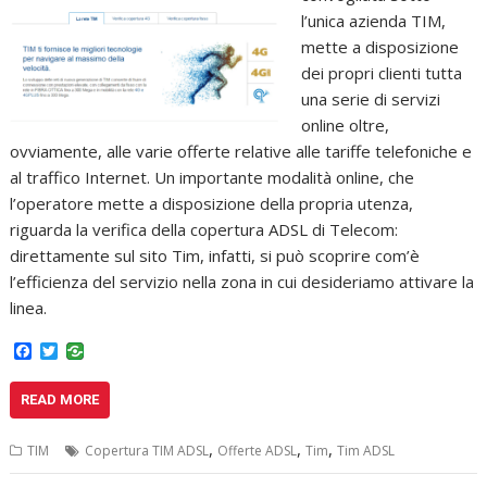
l’unica azienda TIM,
mette a disposizione
dei propri clienti tutta
una serie di servizi
online oltre,
ovviamente, alle varie offerte relative alle tariffe telefoniche e
al traffico Internet. Un importante modalità online, che
l’operatore mette a disposizione della propria utenza,
riguarda la verifica della copertura ADSL di Telecom:
direttamente sul sito Tim, infatti, si può scoprire com’è
l’efficienza del servizio nella zona in cui desideriamo attivare la
linea.
F
T
a
w
c
i
READ MORE
e
t
b
t
o
e
,
,
,
TIM
Copertura TIM ADSL
Offerte ADSL
Tim
Tim ADSL
o
r
k