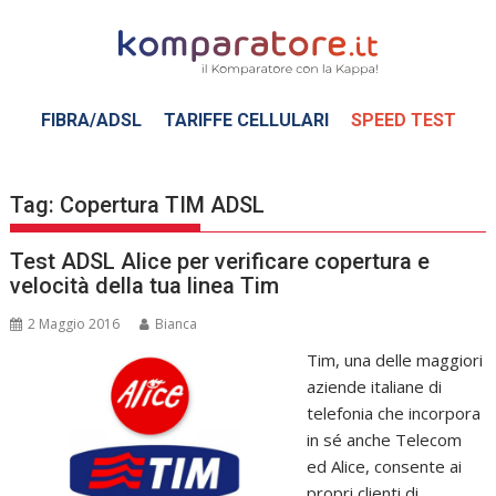
Skip
to
content
FIBRA/ADSL
TARIFFE CELLULARI
SPEED TEST
Tag:
Copertura TIM ADSL
Test ADSL Alice per verificare copertura e
velocità della tua linea Tim
2 Maggio 2016
Bianca
Tim, una delle maggiori
aziende italiane di
telefonia che incorpora
in sé anche Telecom
ed Alice, consente ai
propri clienti di