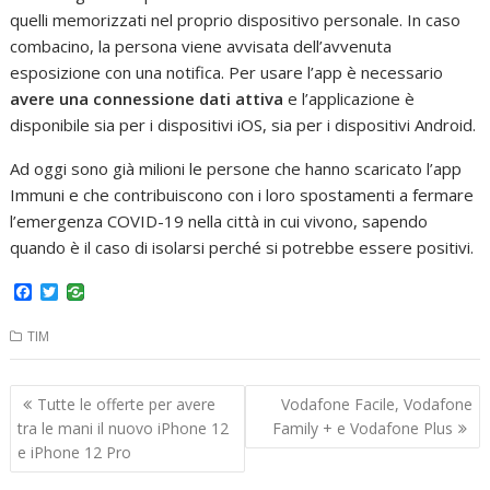
quelli memorizzati nel proprio dispositivo personale. In caso
combacino, la persona viene avvisata dell’avvenuta
esposizione con una notifica. Per usare l’app è necessario
avere una connessione dati attiva
e l’applicazione è
disponibile sia per i dispositivi iOS, sia per i dispositivi Android.
Ad oggi sono già milioni le persone che hanno scaricato l’app
Immuni e che contribuiscono con i loro spostamenti a fermare
l’emergenza COVID-19 nella città in cui vivono, sapendo
quando è il caso di isolarsi perché si potrebbe essere positivi.
F
T
a
w
c
i
TIM
e
t
b
t
o
e
Navigazione
o
r
Tutte le offerte per avere
Vodafone Facile, Vodafone
k
articoli
tra le mani il nuovo iPhone 12
Family + e Vodafone Plus
e iPhone 12 Pro