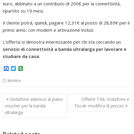
euro, abbinato a un contributo di 200€ per la connettività,
ripartito su 19 mesi.
Il cliente potrà, quindi, pagare 12,31€ al posto di 28,89€ per il
primo anno, con modem e attivazione inclusi.
L’offerta si dimostra interessante per chi sta cercando un
servizio di connettività a banda ultralarga per lavorare e
studiare da casa.
F
T
a
w
c
i
Windtre
e
t
b
t
o
e
Navigazione
o
r
Vodafone aderisce al piano
Offerte TIM, Vodafone e
k
articoli
voucher per la banda
Tiscali: modifica di prezzo
ultralarga