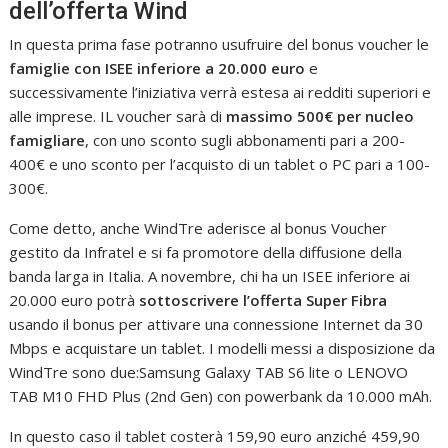
dell’offerta Wind
In questa prima fase potranno usufruire del bonus voucher le
famiglie con ISEE inferiore a 20.000 euro
e
successivamente l’iniziativa verrà estesa ai redditi superiori e
alle imprese. IL voucher sarà di
massimo 500€ per nucleo
famigliare
, con uno sconto sugli abbonamenti pari a 200-
400€ e uno sconto per l’acquisto di un tablet o PC pari a 100-
300€.
Come detto, anche WindTre aderisce al bonus Voucher
gestito da Infratel e si fa promotore della diffusione della
banda larga in Italia. A novembre, chi ha un ISEE inferiore ai
20.000 euro potrà
sottoscrivere l’offerta Super Fibra
usando il bonus per attivare una connessione Internet da 30
Mbps e acquistare un tablet. I modelli messi a disposizione da
WindTre sono due:Samsung Galaxy TAB S6 lite o LENOVO
TAB M10 FHD Plus (2nd Gen) con powerbank da 10.000 mAh.
In questo caso il tablet costerà 159,90 euro anziché 459,90